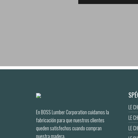
SPÉ
LE C
En BOSS Lumber Corporation cuidamos la
LE C
fabricación para que nuestros clientes
queden satisfechos cuando compran
LE C
nuestra madera.