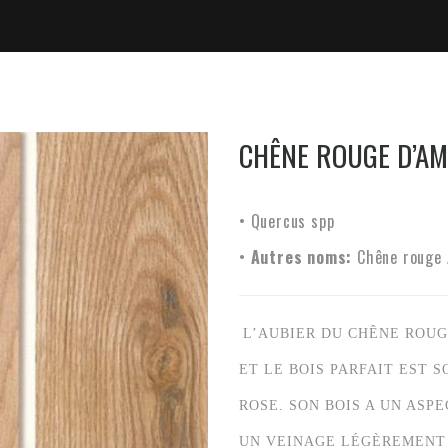
CHÊNE ROUGE D’AM
• Quercus spp
•
Autres noms:
Chêne rouge A
L’AUBIER DU CHÊNE ROUG
ET LE BOIS PARFAIT EST 
ROSE. SON BOIS A UN ASP
UN VEINAGE LÉGÈREMENT 