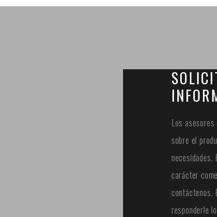
SOLICI
INFOR
Los asesores 
sobre el prod
necesidades. 
carácter come
contáctenos.
responderle lo