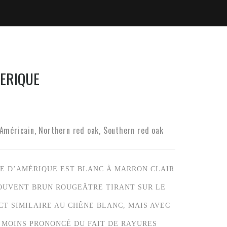
ERIQUE
méricain, Northern red oak, Southern red oak
E D’AMÉRIQUE EST BLANC À MARRON CLAIR
SOUVENT BRUN ROUGEÂTRE TIRANT SUR LE
ECT SIMILAIRE AU CHÊNE BLANC, MAIS AVEC
MOINS PRONONCÉ DU FAIT DE RAYURES