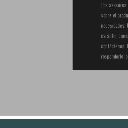
Los asesores 
sobre el prod
necesidades. 
carácter come
contáctenos.
responderle lo