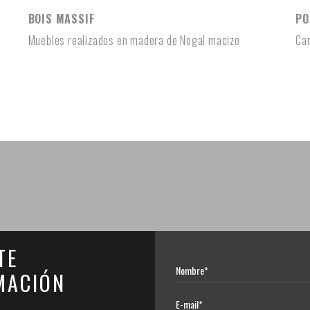
BOIS MASSIF
PO
Muebles realizados en madera de Nogal macizo
Car
TE
MACIÓN