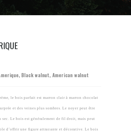
RIQUE
Amerique, Black walnut, American walnut
rème, le bois parfait est marron clair à marron chocolat
urprée et des veines plus sombres. Le noyer peut être
u sec. Le bois est généralement de fil droit, mais peut
ble d’offrir une figure attrayante et décorative. Le bois