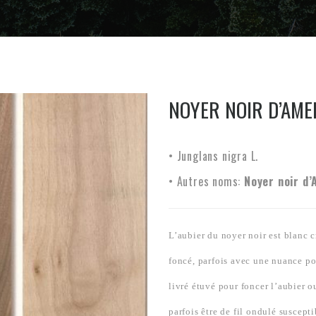
NOYER NOIR D’AME
• Junglans nigra L.
• Autres noms:
Noyer noir d’
L’aubier du noyer noir est blanc c
foncé, parfois avec une nuance po
livré étuvé pour foncer l’aubier o
parfois être de fil ondulé suscepti