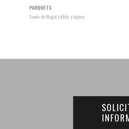
PARQUETS
Suelo de Nogal cálido y lujoso
SOLICI
INFOR