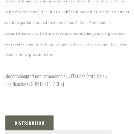
Le chêne blanc est similaire en termes de couleur et d’aspect à la
variété européenne. L’aubier du chêne blanc est de couleur claire et
son bois parfait est clair à marron foncé. Le chêne blanc est
essentiellement de fil droit avec une texture moyenne à grossière,
ses rayures étant plus longues que celles du chêne rouge. Le chêne
blanc a donc plus de figure.
[descripcionproducto procedencia= » l’Est des États-Unis »
clasificacion= »SUPERIOR 1 FACE »]
DISTRIBUTION