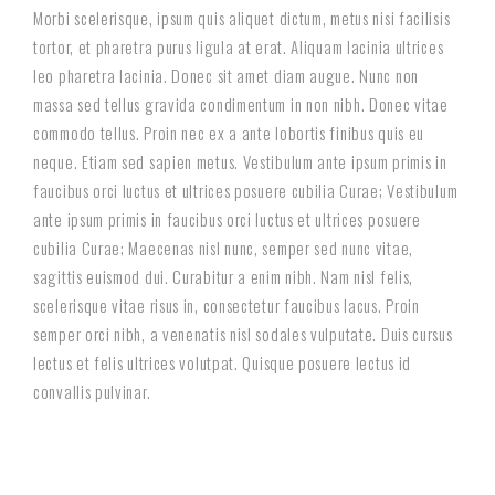
Morbi scelerisque, ipsum quis aliquet dictum, metus nisi facilisis
tortor, et pharetra purus ligula at erat. Aliquam lacinia ultrices
leo pharetra lacinia. Donec sit amet diam augue. Nunc non
massa sed tellus gravida condimentum in non nibh. Donec vitae
commodo tellus. Proin nec ex a ante lobortis finibus quis eu
neque. Etiam sed sapien metus. Vestibulum ante ipsum primis in
faucibus orci luctus et ultrices posuere cubilia Curae; Vestibulum
ante ipsum primis in faucibus orci luctus et ultrices posuere
cubilia Curae; Maecenas nisl nunc, semper sed nunc vitae,
sagittis euismod dui. Curabitur a enim nibh. Nam nisl felis,
scelerisque vitae risus in, consectetur faucibus lacus. Proin
semper orci nibh, a venenatis nisl sodales vulputate. Duis cursus
lectus et felis ultrices volutpat. Quisque posuere lectus id
convallis pulvinar.