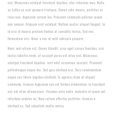
nisl. Maecenas volutpat tincidunt dapibus. etur ridiculus mus. Nulla
ac tellus ac erat posuere tristique. Donec odio mauris, porttitor ut
risus non, dignissim rutrum leo. Praesent commodo pulvinar ipsum
non semper. Aliquam erat volutpat. Nullam auctor aliquet feugiat. In
id orci id mauris pretium finibus at convallis lectus. Sed nec
fermentum orci. Nunc a nisi et velit vehicula posuere.
Nunc sed rutrum est. Donec blandit, arcu eget cursus faucibus, nisi
lectus lobortis enim, ut suscipit purus est vitae nisl. Maecenas
volutpat tincidunt dapibus. reet velit accumsan suscipit. Praesent
pellentesque neque dui. Sed quis eleifend nisi. Duis condimentum
neque nec libero dapibus eleifend. In egestas diam et aliquet
commodo. Aenean dignissim non est finibus elementum. In tincidunt
nec est vitae ullamcorper. Vivamus ante nulla, molestie id ipsum vel,
interdum sodales mi. Nam rutrum efficitur porttitor. Aenean a
eleifend ex. Sed vulputate mollis metus.