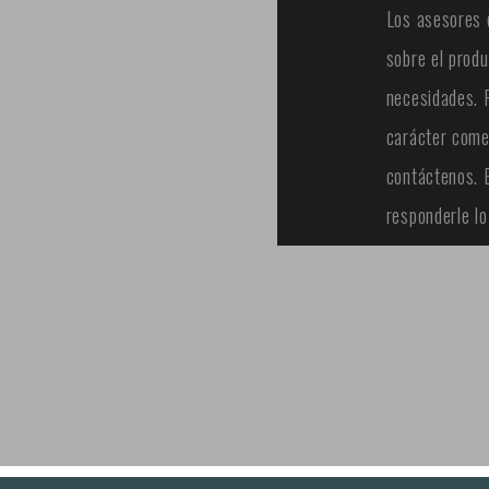
Los asesores 
sobre el prod
necesidades. 
carácter comer
contáctenos. 
responderle lo