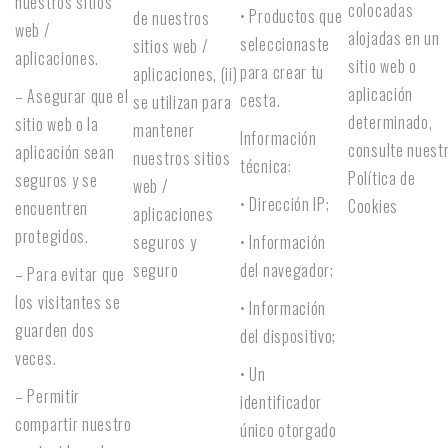
nuestros sitios
colocadas
• Productos que
de nuestros
web /
alojadas en un
seleccionaste
sitios web /
aplicaciones.
sitio web o
para crear tu
aplicaciones, (ii)
aplicación
– Asegurar que el
cesta.
se utilizan para
determinado,
sitio web o la
mantener
Información
consulte nuest
aplicación sean
nuestros sitios
técnica:
Política de
seguros y se
web /
• Dirección IP;
Cookies
encuentren
aplicaciones
protegidos.
seguros y
• Información
seguro
del navegador;
– Para evitar que
los visitantes se
• Información
guarden dos
del dispositivo;
veces.
• Un
– Permitir
identificador
compartir nuestro
único otorgado