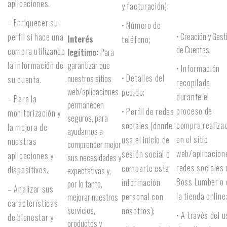
aplicaciones.
y facturación);
– Enriquecer su
• Número de
• Creación y Gest
perfil si hace una
Interés
teléfono;
de Cuentas;
compra utilizando
legítimo:
Para
la información de
garantizar que
• Información
• Detalles del
nuestros sitios
su cuenta.
recopilada
web/aplicaciones
pedido;
durante el
– Para la
permanecen
proceso de
• Perfil de redes
monitorización y
seguros, para
compra realiza
sociales (donde
la mejora de
ayudarnos a
en el sitio
usa el inicio de
nuestras
comprender mejor
web/aplicacion
sesión social o
aplicaciones y
sus necesidades y
redes sociales 
comparte esta
dispositivos.
expectativas y,
Boss Lumber o 
información
por lo tanto,
– Analizar sus
la tienda online
personal con
mejorar nuestros
características
servicios,
nosotros);
• A través del 
de bienestar y
productos y