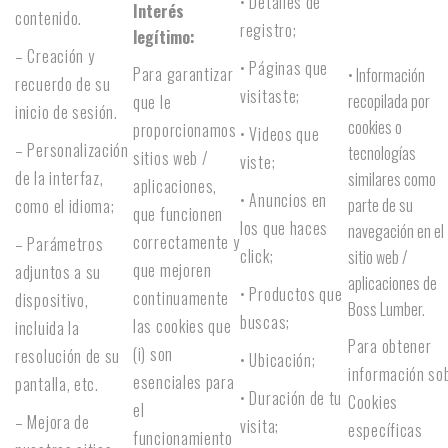
• Detalles de
Interés
contenido.
registro;
legítimo:
– Creación y
• Páginas que
Para garantizar
• Información
recuerdo de su
visitaste;
recopilada por
que le
inicio de sesión.
cookies o
proporcionamos
• Videos que
– Personalización
tecnologías
sitios web /
viste;
de la interfaz,
similares como
aplicaciones,
• Anuncios en
parte de su
como el idioma;
que funcionen
los que haces
navegación en el
correctamente y
– Parámetros
click;
sitio web /
que mejoren
adjuntos a su
aplicaciones de
• Productos que
continuamente
dispositivo,
Boss Lumber.
buscas;
las cookies que
incluida la
Para obtener
(i) son
resolución de su
• Ubicación;
información so
esenciales para
pantalla, etc.
• Duración de tu
Cookies
el
– Mejora de
visita;
específicas
funcionamiento