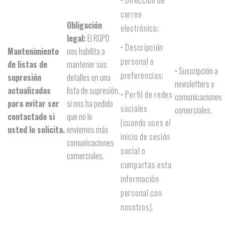
• Dirección de
correo
Obligación
electrónico;
legal:
El RGPD
• Descripción
Mantenimiento
nos habilita a
personal o
de listas de
mantener sus
• Suscripción a
preferencias;
supresión
detalles en una
newsletters y
actualizadas
lista de supresión,
• Perfil de redes
comunicaciones
para evitar ser
si nos ha pedido
sociales
comerciales.
contactado si
que no le
(cuando uses el
usted lo solicita.
enviemos más
inicio de sesión
comunicaciones
social o
comerciales.
compartas esta
información
personal con
nosotros).