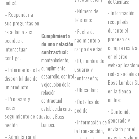
de Cuentas;
indicó.
• Número de
• Información
– Responder a
teléfono;
recopilada
sus preguntas en
durante el
• Fecha de
relación a sus
Cumplimiento
proceso de
nacimiento o
pedidos e
de una relación
compra realiza
rango de edad;
interactuar
contractual:
en el sitio
contigo.
mantenimiento,
• ID, nombre de
web/aplicacion
cumplimiento,
usuario y
– Informarle de la
redes sociales 
desarrollo, control
contraseña;
disponibilidad de
Boss Lumber SL
y ejecución de la
un producto.
• Ubicación;
en la tienda
relación
– Procesar y
online;
contractual
• Detalles del
hacer
establecida entre
pedido;
• Contenido
seguimiento de su
usted y Boss
generado y
• Información de
Lumber.
pedido.
enviado por el
la transacción,
– Administrar el
usuario a algun